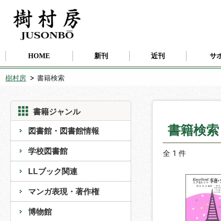
HOME
新刊
近刊
サ
樹村房
書籍検索
書籍ジャンル
書籍検
図書館・図書館情報
学校図書館
全 1 件
LLブック関連
マンガ表現・著作権
博物館