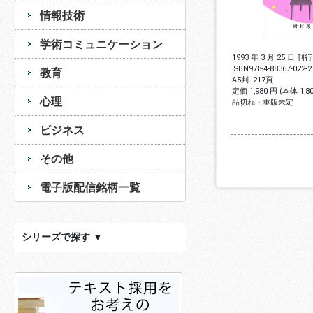
情報技術
学術コミュニケーション
1993 年 3 月 25 日 刊行
ISBN
978-4-88367-022-2
教育
A5判
217頁
定価 1,980 円 (本体 1,
心理
品切れ・重版未定
ビジネス
その他
電子版配信銘柄一覧
シリーズで探す ▼