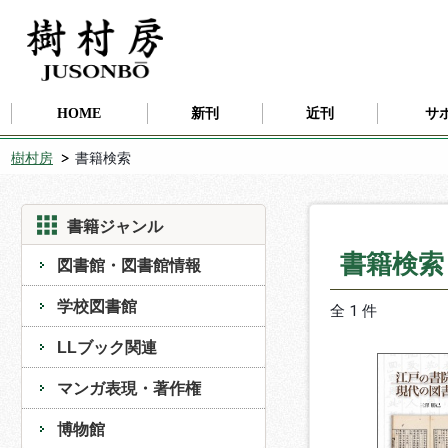
HOME
新刊
近刊
サ
樹村房
書籍検索
書籍ジャンル
書籍検
図書館・図書館情報
学校図書館
全 1 件
LLブック関連
マンガ表現・著作権
博物館