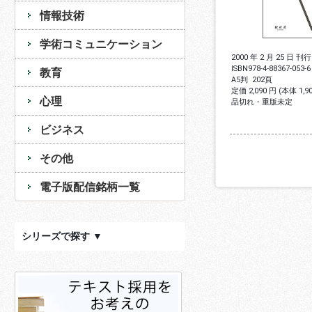
情報技術
学術コミュニケーション
2000 年 2 月 25 日 刊行
ISBN
978-4-88367-053-6
教育
A5判
202頁
定価 2,090 円 (本体 1,
心理
品切れ・重版未定
ビジネス
その他
電子版配信銘柄一覧
シリーズで探す ▼