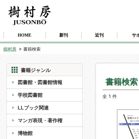
HOME
新刊
近刊
サ
樹村房
書籍検索
書籍ジャンル
書籍検
図書館・図書館情報
学校図書館
全 1 件
LLブック関連
マンガ表現・著作権
博物館