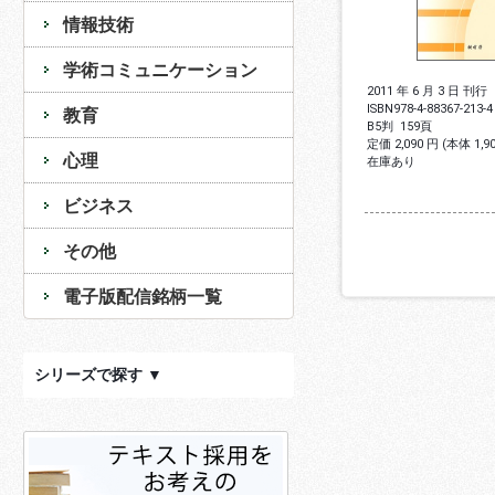
情報技術
学術コミュニケーション
2011 年 6 月 3 日 刊行
ISBN
978-4-88367-213-4
教育
B5判
159頁
定価 2,090 円 (本体 1,
心理
在庫あり
ビジネス
その他
電子版配信銘柄一覧
シリーズで探す ▼