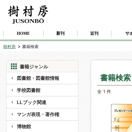
HOME
新刊
近刊
サ
樹村房
書籍検索
書籍ジャンル
書籍検
図書館・図書館情報
学校図書館
全 1 件
LLブック関連
マンガ表現・著作権
博物館