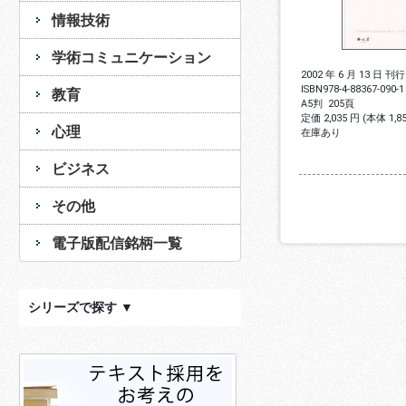
情報技術
学術コミュニケーション
2002 年 6 月 13 日 刊行
ISBN
978-4-88367-090-1
教育
A5判
205頁
定価 2,035 円 (本体 1,
心理
在庫あり
ビジネス
その他
電子版配信銘柄一覧
シリーズで探す ▼