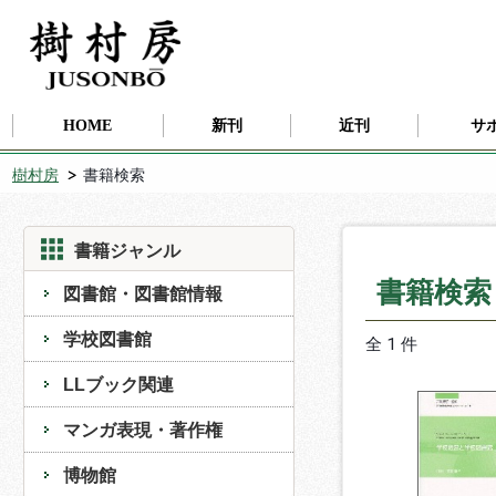
HOME
新刊
近刊
サ
樹村房
書籍検索
書籍ジャンル
書籍検
図書館・図書館情報
学校図書館
全 1 件
LLブック関連
マンガ表現・著作権
博物館