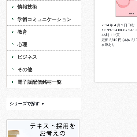
情報技術
学術コミュニケーション
2014 年 4 月 2 日 刊行
ISBN
978-4-88367-237-0
教育
A5判
196頁
定価 2,310 円 (本体 2,
心理
在庫あり
ビジネス
その他
電子版配信銘柄一覧
シリーズで探す ▼