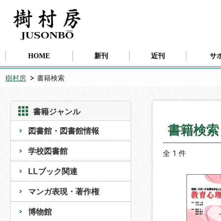
HOME
新刊
近刊
サ
樹村房
書籍検索
書籍ジャンル
書籍検
図書館・図書館情報
学校図書館
全 1 件
LLブック関連
マンガ表現・著作権
博物館