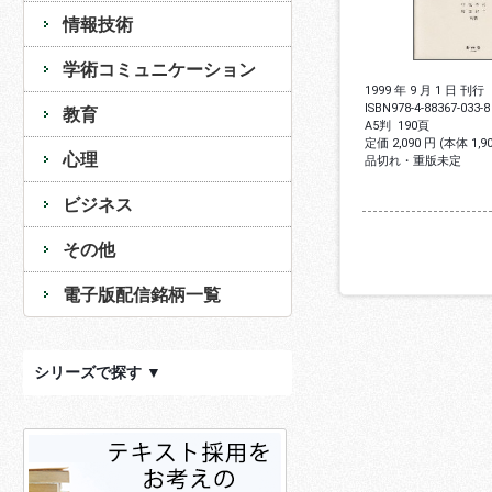
情報技術
学術コミュニケーション
1999 年 9 月 1 日 刊行
ISBN
978-4-88367-033-8
教育
A5判
190頁
定価 2,090 円 (本体 1,
心理
品切れ・重版未定
ビジネス
その他
電子版配信銘柄一覧
シリーズで探す ▼