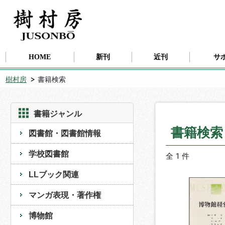
HOME
新刊
近刊
サ
樹村房
書籍検索
書籍ジャンル
書籍検
図書館・図書館情報
学校図書館
全 1 件
LLブック関連
マンガ表現・著作権
博物館