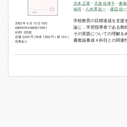
北本 正章
・
天道 佐津子
・
東海
祐司
・
八木澤 壯一
・
渡辺 信一
学校教育の目標達成を支援
2002 年 6 月 13 日 刊行
論じ，学習指導者である教
ISBN
978-4-88367-090-1
A5判
205頁
その実践についての理解を
定価 2,035 円 (本体 1,850 円＋税 10％）
書教諭養成４科目との関連
在庫あり