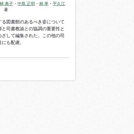
林 典子
・
中島 正明
・
林 孝
・
平久江
著
する図書館のあるべき姿について
師と司書教諭との協調の重要性と
めざして編集された。この他の司
性にも配慮。