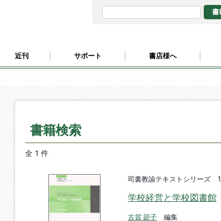
近刊
サポート
書店様へ
書籍検索
全 1 件
司書教諭テキストシリーズ 
学校経営と学校図書館
古賀 節子
編集