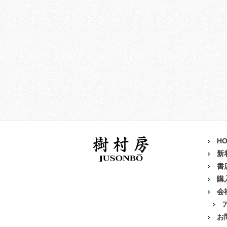
H
新
書
購
会
お