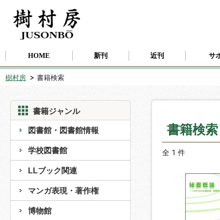
HOME
新刊
近刊
サ
樹村房
書籍検索
書籍ジャンル
書籍検
図書館・図書館情報
学校図書館
全 1 件
LLブック関連
マンガ表現・著作権
博物館