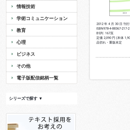
情報技術
学術コミュニケーション
2012 年 4 月 30 日 刊行
ISBN
978-4-88367-217-2
教育
B5判
167頁
定価 2,090 円 (本体 1,
心理
品切れ・重版未定
ビジネス
その他
電子版配信銘柄一覧
シリーズで探す ▼