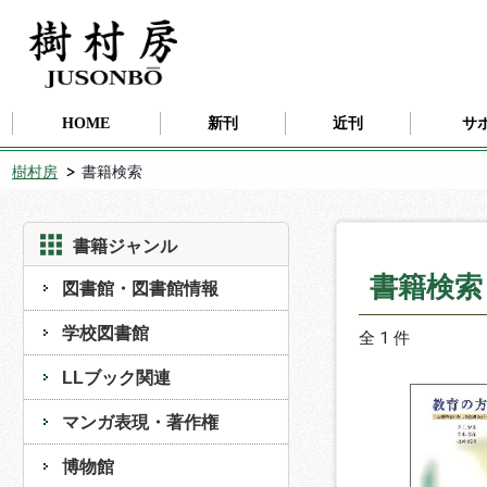
HOME
新刊
近刊
サ
樹村房
書籍検索
書籍ジャンル
書籍検
図書館・図書館情報
学校図書館
全 1 件
LLブック関連
マンガ表現・著作権
博物館