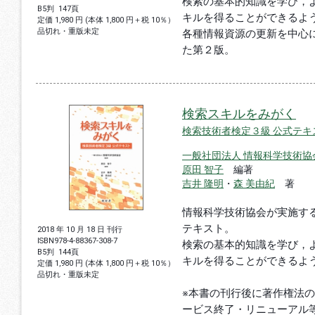
検索の基本的知識を学び，
B5判
147頁
キルを得ることができるよ
定価 1,980 円 (本体 1,800 円＋税 10％）
品切れ・重版未定
各種情報資源の更新を中心
た第２版。
検索スキルをみがく
検索技術者検定３級 公式テキ
一般社団法人 情報科学技術協
原田 智子
編著
吉井 隆明
・
森 美由紀
著
情報科学技術協会が実施す
テキスト。
2018 年 10 月 18 日 刊行
ISBN
978-4-88367-308-7
検索の基本的知識を学び，
B5判
144頁
キルを得ることができるよ
定価 1,980 円 (本体 1,800 円＋税 10％）
品切れ・重版未定
※本書の刊行後に著作権法
ービス終了・リニューアル