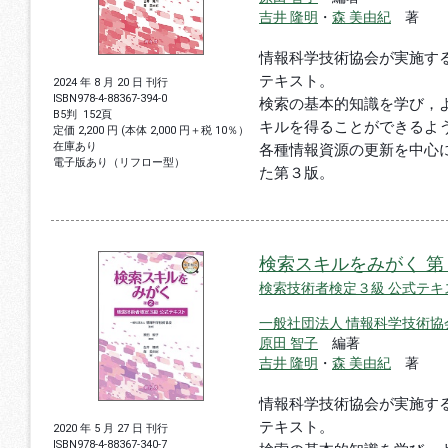
吉井 隆明
・
森 美由紀
著
情報科学技術協会が実施す
テキスト。
2024 年 8 月 20 日 刊行
ISBN
978-4-88367-394-0
検索の基本的知識を学び，
B5判
152頁
キルを得ることができるよ
定価 2,200 円 (本体 2,000 円＋税 10％）
在庫あり
各種情報資源の更新を中心
電子版あり（リフロー型）
た第３版。
検索スキルをみがく 第
検索技術者検定３級 公式テキ
一般社団法人 情報科学技術協
原田 智子
編著
吉井 隆明
・
森 美由紀
著
情報科学技術協会が実施す
テキスト。
2020 年 5 月 27 日 刊行
ISBN
978-4-88367-340-7