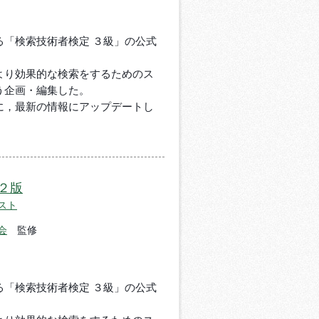
る「検索技術者検定 ３級」の公式
より効果的な検索をするためのス
う企画・編集した。
に，最新の情報にアップデートし
２版
スト
会
監修
る「検索技術者検定 ３級」の公式