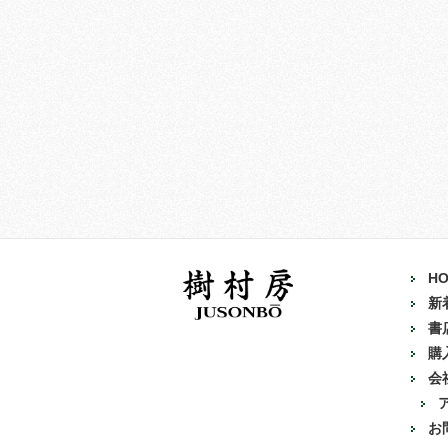
H
新
書
購
会
お