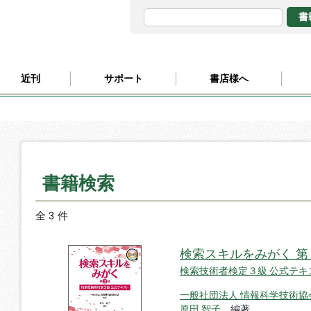
近刊
サポート
書店様へ
書籍検索
全 3 件
検索スキルをみがく 第
検索技術者検定３級 公式テキ
一般社団法人 情報科学技術協
原田 智子
編著