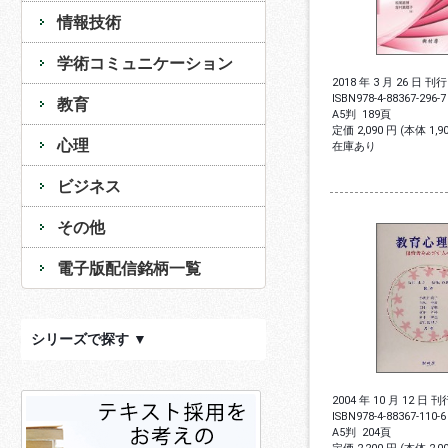
情報技術
学術コミュニケーション
2018 年 3 月 26 日 刊行
ISBN
978-4-88367-296-7
教育
A5判
189頁
定価 2,090 円 (本体 1,
心理
在庫あり
ビジネス
その他
電子版配信銘柄一覧
シリーズで探す ▼
2004 年 10 月 12 日 刊
ISBN
978-4-88367-110-6
A5判
204頁