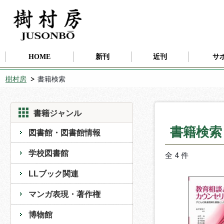
HOME
新刊
近刊
サ
樹村房
書籍検索
書籍ジャンル
書籍検
図書館・図書館情報
学校図書館
全 4 件
LLブック関連
マンガ表現・著作権
博物館