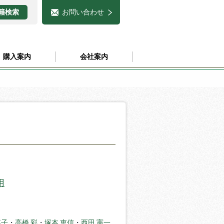
お問い合わせ
購入案内
会社案内
用
菜子
・
高橋 彩
・
塚本 恵信
・
西田 憲一