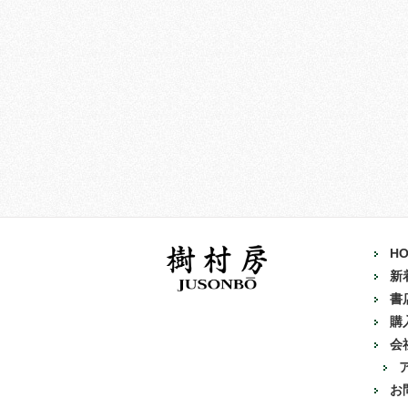
H
新
書
購
会
お