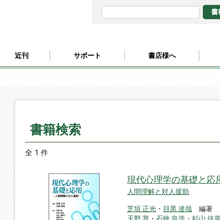
近刊
サポート
書店様へ
書籍検索
全 1 件
現代心理学の基礎と応
人間理解と対人援助
芝垣 正光
・
目黒 達哉
編著
天野 寛
・
石牧 良浩
・
杉山 佳