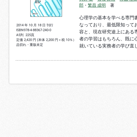
郎
・
繁昌 成明
著
心理学の基本を学べる専門
なっており、最低限知って
2014 年 10 月 18 日 刊行
ISBN
978-4-88367-240-0
容と、現在研究途上にある
A5判
225頁
者の学習はもちろん、既に
定価 2,420 円 (本体 2,200 円＋税 10％）
品切れ・重版未定
就いている実務者の学び直