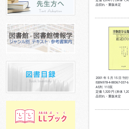
定価 2,090 円 (本体 1,
品切れ・重版未定
2001 年 5 月 15 日 刊行
ISBN
978-4-88367-037-6
A5判
113頁
定価 1,320 円 (本体 1,
品切れ・重版未定