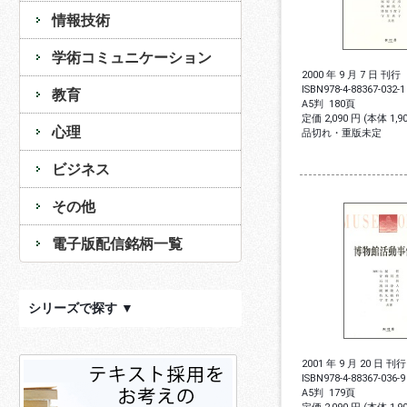
情報技術
学術コミュニケーション
2000 年 9 月 7 日 刊行
ISBN
978-4-88367-032-1
教育
A5判
180頁
定価 2,090 円 (本体 1,
心理
品切れ・重版未定
ビジネス
その他
電子版配信銘柄一覧
シリーズで探す ▼
2001 年 9 月 20 日 刊行
ISBN
978-4-88367-036-9
A5判
179頁