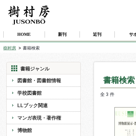
HOME
新刊
近刊
サ
樹村房
書籍検索
書籍ジャンル
書籍検
図書館・図書館情報
学校図書館
全 3 件
LLブック関連
マンガ表現・著作権
博物館