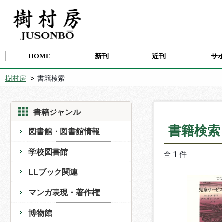
HOME
新刊
近刊
サ
樹村房
書籍検索
書籍ジャンル
書籍検
図書館・図書館情報
学校図書館
全 1 件
LLブック関連
マンガ表現・著作権
博物館