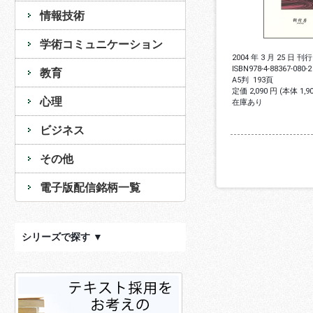
情報技術
学術コミュニケーション
2004 年 3 月 25 日 刊行
ISBN
978-4-88367-080-2
教育
A5判
193頁
定価 2,090 円 (本体 1,
心理
在庫あり
ビジネス
その他
電子版配信銘柄一覧
シリーズで探す ▼