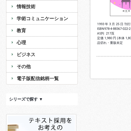
情報技術
学術コミュニケーション
1993 年 3 月 25 日 刊行
ISBN
978-4-88367-022-2
教育
A5判
217頁
定価 1,980 円 (本体 1,
心理
品切れ・重版未定
ビジネス
その他
電子版配信銘柄一覧
シリーズで探す ▼