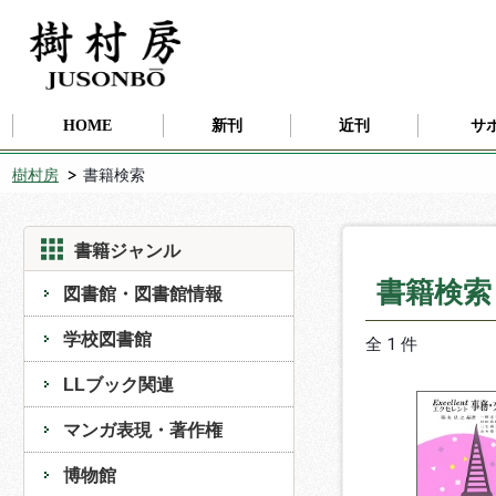
HOME
新刊
近刊
サ
樹村房
書籍検索
書籍ジャンル
書籍検
図書館・図書館情報
学校図書館
全 1 件
LLブック関連
マンガ表現・著作権
博物館