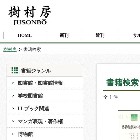
HOME
新刊
近刊
サ
樹村房
書籍検索
書籍ジャンル
書籍検
図書館・図書館情報
学校図書館
全 1 件
LLブック関連
マンガ表現・著作権
博物館