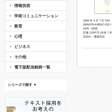
情報技術
学術コミュニケーション
2000 年 9 月 7 日 刊行
ISBN
978-4-88367-032-1
教育
A5判
180頁
定価 2,090 円 (本体 1,
心理
品切れ・重版未定
ビジネス
その他
電子版配信銘柄一覧
シリーズで探す ▼