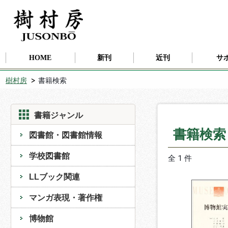
HOME
新刊
近刊
サ
樹村房
書籍検索
書籍ジャンル
書籍検
図書館・図書館情報
学校図書館
全 1 件
LLブック関連
マンガ表現・著作権
博物館