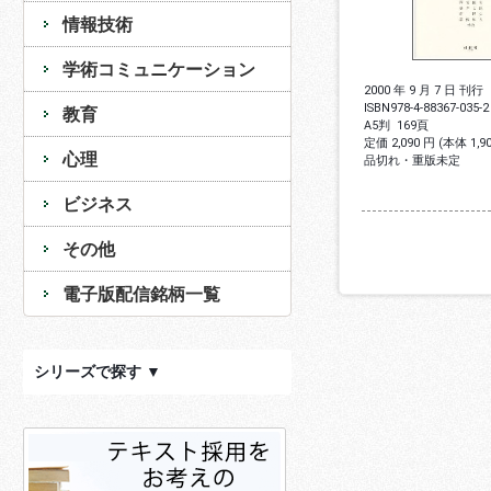
情報技術
学術コミュニケーション
2000 年 9 月 7 日 刊行
ISBN
978-4-88367-035-2
教育
A5判
169頁
定価 2,090 円 (本体 1,
心理
品切れ・重版未定
ビジネス
その他
電子版配信銘柄一覧
シリーズで探す ▼