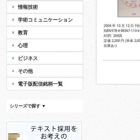
情報技術
学術コミュニケーション
2004 年 10 月 12 日 刊
ISBN
978-4-88367-110-6
教育
A5判
204頁
定価 2,200 円 (本体 2,
心理
在庫あり
ビジネス
その他
電子版配信銘柄一覧
シリーズで探す ▼