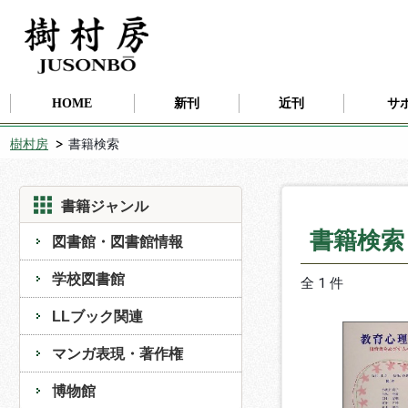
HOME
新刊
近刊
サ
樹村房
書籍検索
書籍ジャンル
書籍検
図書館・図書館情報
学校図書館
全 1 件
LLブック関連
マンガ表現・著作権
博物館