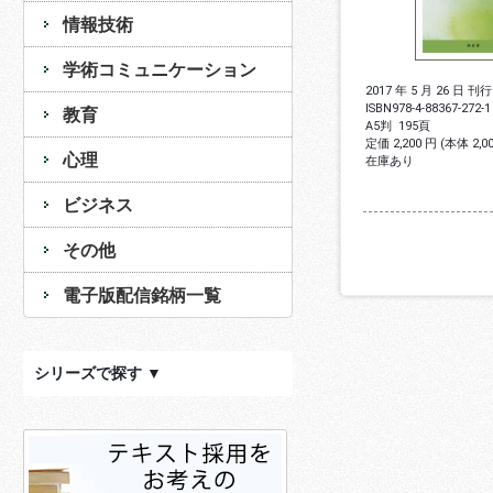
情報技術
学術コミュニケーション
2017 年 5 月 26 日 刊行
ISBN
978-4-88367-272-1
教育
A5判
195頁
定価 2,200 円 (本体 2,
心理
在庫あり
ビジネス
その他
電子版配信銘柄一覧
シリーズで探す ▼