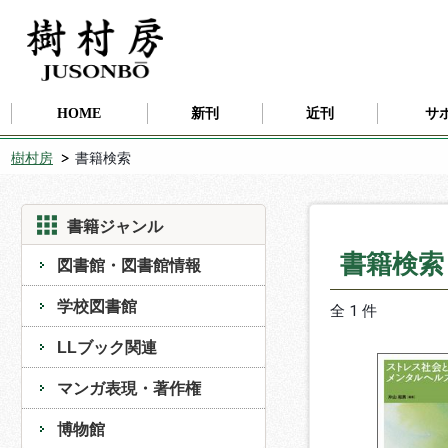
HOME
新刊
近刊
サ
樹村房
書籍検索
書籍ジャンル
書籍検
図書館・図書館情報
学校図書館
全 1 件
LLブック関連
マンガ表現・著作権
博物館