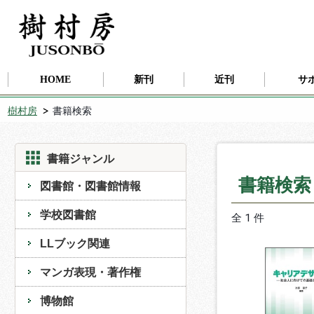
HOME
新刊
近刊
サ
樹村房
書籍検索
書籍ジャンル
書籍検
図書館・図書館情報
学校図書館
全 1 件
LLブック関連
マンガ表現・著作権
博物館