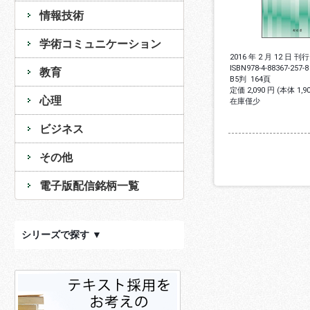
情報技術
学術コミュニケーション
2016 年 2 月 12 日 刊行
ISBN
978-4-88367-257-8
教育
B5判
164頁
定価 2,090 円 (本体 1,
心理
在庫僅少
ビジネス
その他
電子版配信銘柄一覧
シリーズで探す ▼