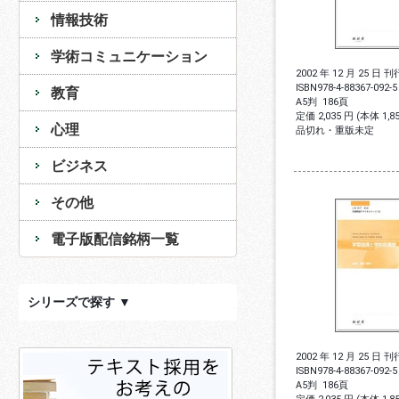
情報技術
学術コミュニケーション
2002 年 12 月 25 日 刊
ISBN
978-4-88367-092-5
教育
A5判
186頁
定価 2,035 円 (本体 1,
心理
品切れ・重版未定
ビジネス
その他
電子版配信銘柄一覧
シリーズで探す ▼
2002 年 12 月 25 日 刊
ISBN
978-4-88367-092-5
A5判
186頁