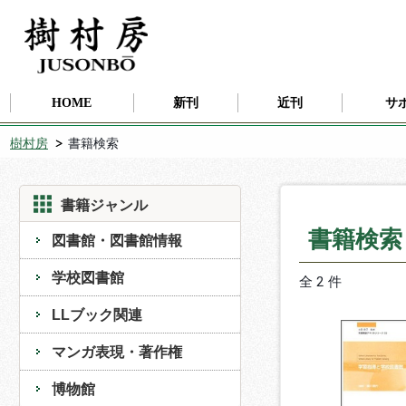
HOME
新刊
近刊
サ
樹村房
書籍検索
書籍ジャンル
書籍検
図書館・図書館情報
学校図書館
全 2 件
LLブック関連
マンガ表現・著作権
博物館