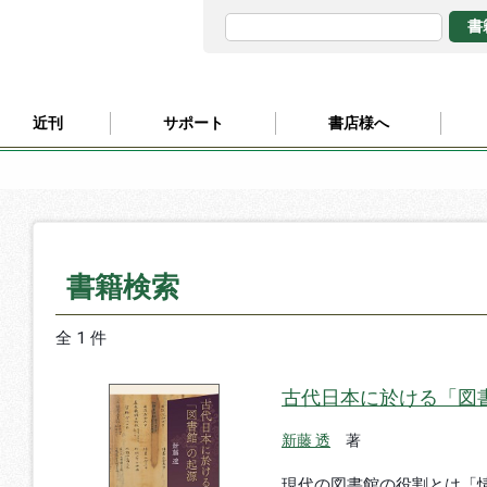
近刊
サポート
書店様へ
書籍検索
全 1 件
古代日本に於ける「図
新藤 透
著
現代の図書館の役割とは「