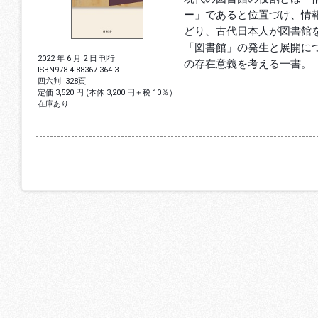
ー」であると位置づけ、情
どり、古代日本人が図書館
「図書館」の発生と展開に
2022 年 6 月 2 日 刊行
の存在意義を考える一書。
ISBN
978-4-88367-364-3
四六判
328頁
定価 3,520 円 (本体 3,200 円＋税 10％）
在庫あり