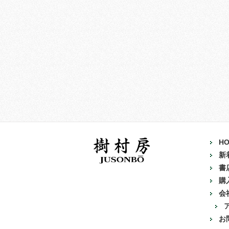
H
新
書
購
会
お