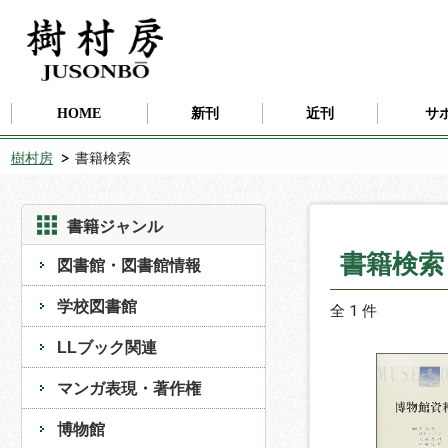
HOME
新刊
近刊
サ
樹村房
書籍検索
書籍ジャンル
書籍検
図書館・図書館情報
学校図書館
全 1 件
LLブック関連
マンガ表現・著作権
博物館