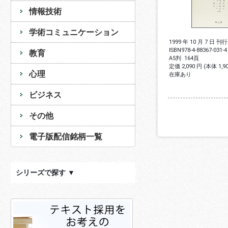
情報技術
学術コミュニケーション
1999 年 10 月 7 日 刊行
ISBN
978-4-88367-031-4
教育
A5判
164頁
定価 2,090 円 (本体 1,
心理
在庫あり
ビジネス
その他
電子版配信銘柄一覧
シリーズで探す ▼