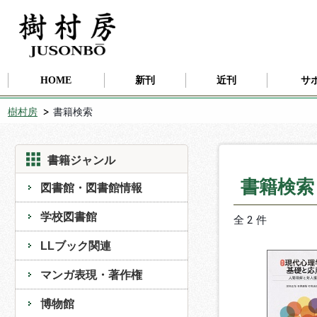
HOME
新刊
近刊
サ
樹村房
書籍検索
書籍ジャンル
書籍検
図書館・図書館情報
学校図書館
全 2 件
LLブック関連
マンガ表現・著作権
博物館