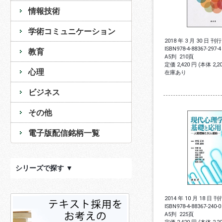
情報技術
学術コミュニケーション
2018 年 3 月 30 日 刊行
ISBN
978-4-88367-297-4
教育
A5判
210頁
定価 2,420 円 (本体 2,
心理
在庫あり
ビジネス
その他
電子版配信銘柄一覧
シリーズで探す ▼
2014 年 10 月 18 日 刊
ISBN
978-4-88367-240-0
A5判
225頁