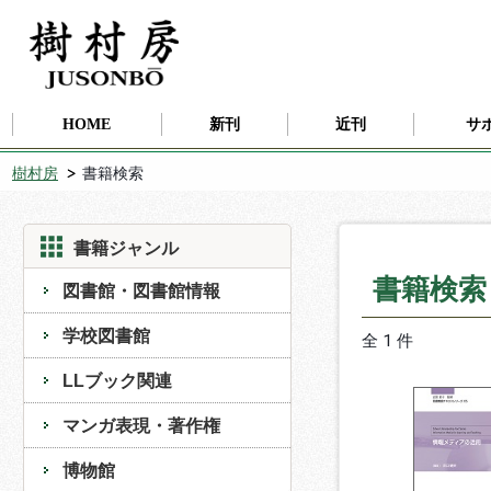
HOME
新刊
近刊
サ
樹村房
書籍検索
書籍ジャンル
書籍検
図書館・図書館情報
学校図書館
全 1 件
LLブック関連
マンガ表現・著作権
博物館