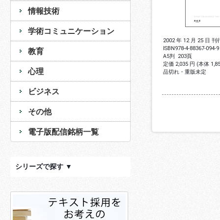
情報技術
学術コミュニケーション
2002 年 12 月 25 日 刊
ISBN
978-4-88367-094-9
教育
A5判
203頁
定価 2,035 円 (本体 1,
心理
品切れ・重版未定
ビジネス
その他
電子版配信銘柄一覧
シリーズで探す ▼