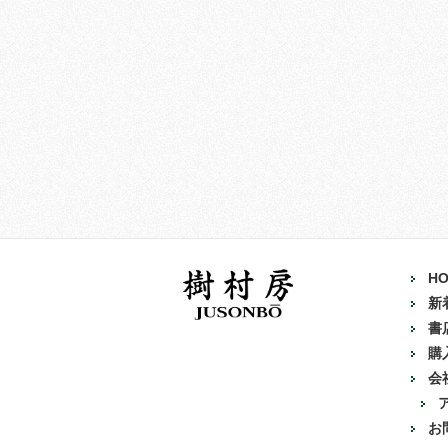
H
新
書
購
会
お