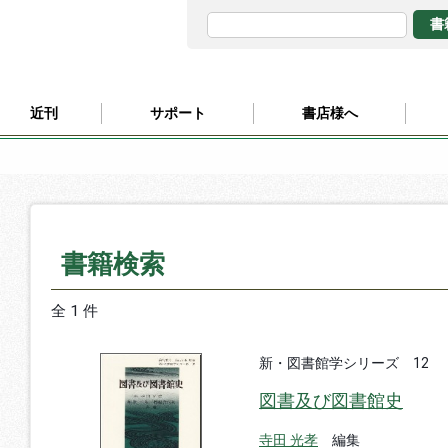
近刊
サポート
書店様へ
書籍検索
全 1 件
新・図書館学シリーズ 12
図書及び図書館史
寺田 光孝
編集