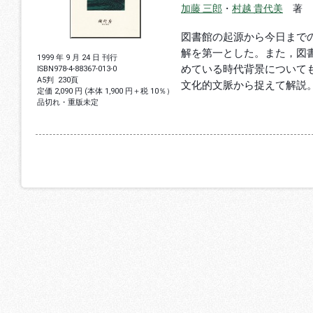
加藤 三郎
・
村越 貴代美
著
図書館の起源から今日まで
解を第一とした。また，図
1999 年 9 月 24 日 刊行
めている時代背景について
ISBN
978-4-88367-013-0
A5判
230頁
文化的文脈から捉えて解説
定価 2,090 円 (本体 1,900 円＋税 10％）
品切れ・重版未定