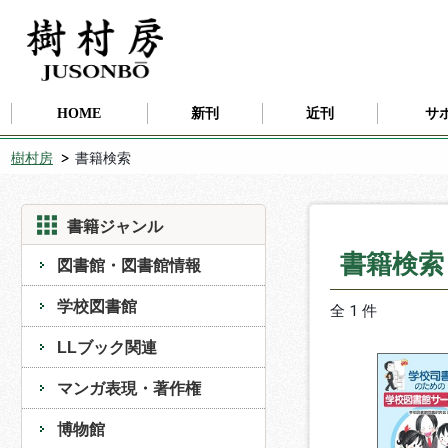
HOME
新刊
近刊
サ
樹村房
書籍検索
書籍ジャンル
書籍検
図書館・図書館情報
学校図書館
全 1 件
LLブック関連
マンガ表現・著作権
博物館