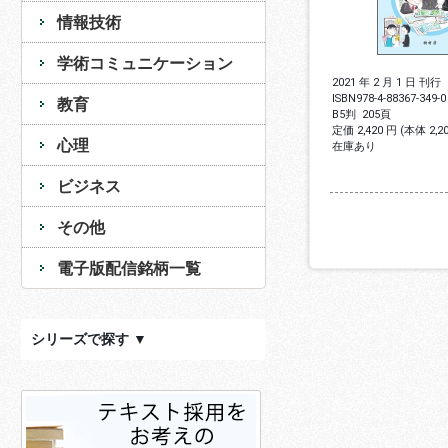
情報技術
学術コミュニケーション
2021 年 2 月 1 日 刊行
ISBN
978-4-88367-349-0
教育
B5判
205頁
定価 2,420 円 (本体 2,
心理
在庫あり
ビジネス
その他
電子版配信銘柄一覧
シリーズで探す ▼