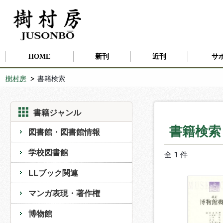
HOME
新刊
近刊
サ
樹村房
書籍検索
書籍ジャンル
書籍検
図書館・図書館情報
学校図書館
全 1 件
LLブック関連
マンガ表現・著作権
博物館