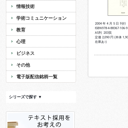
情報技術
学術コミュニケーション
2004 年 4 月 5 日 刊行
ISBN
978-4-88367-106-9
教育
A5判
203頁
定価 2,090 円 (本体 1,
心理
在庫あり
ビジネス
その他
電子版配信銘柄一覧
シリーズで探す ▼