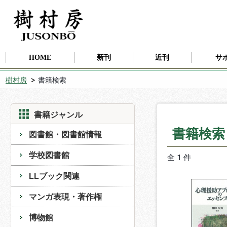
HOME
新刊
近刊
サ
樹村房
書籍検索
書籍ジャンル
書籍検
図書館・図書館情報
学校図書館
全 1 件
LLブック関連
マンガ表現・著作権
博物館