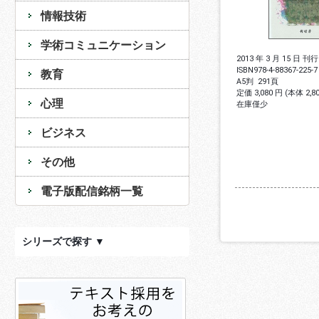
情報技術
学術コミュニケーション
2013 年 3 月 15 日 刊行
ISBN
978-4-88367-225-7
教育
A5判
291頁
定価 3,080 円 (本体 2,
心理
在庫僅少
ビジネス
その他
電子版配信銘柄一覧
シリーズで探す ▼