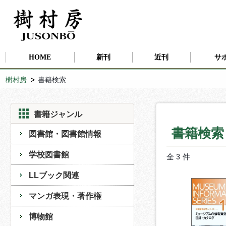
HOME
新刊
近刊
サ
樹村房
書籍検索
書籍ジャンル
書籍検
図書館・図書館情報
学校図書館
全 3 件
LLブック関連
マンガ表現・著作権
博物館