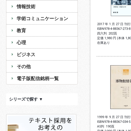
情報技術
学術コミュニケーション
2017 年 1 月 27 日 刊行
ISBN
978-4-88367-273-8
教育
四六判
202頁
定価 1,980 円 (本体 1,
心理
在庫あり
ビジネス
その他
電子版配信銘柄一覧
シリーズで探す ▼
1999 年 9 月 27 日 刊行
ISBN
978-4-88367-034-5
A5判
190頁