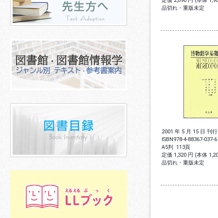
定価 2,090 円 (本体 1,
品切れ・重版未定
2001 年 5 月 15 日 刊行
ISBN
978-4-88367-037-6
A5判
113頁
定価 1,320 円 (本体 1,
品切れ・重版未定