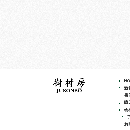
H
新
書
購
会
お