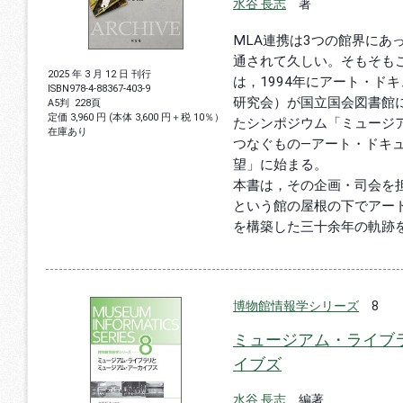
水谷 長志
著
MLA連携は3つの館界にあ
通されて久しい。そもそも
2025 年 3 月 12 日 刊行
は，1994年にアート・ド
ISBN
978-4-88367-403-9
研究会）が国立国会図書館
A5判
228頁
定価 3,960 円 (本体 3,600 円＋税 10％）
たシンポジウム「ミュージ
在庫あり
つなぐもの―アート・ドキ
望」に始まる。
本書は，その企画・司会を
という館の屋根の下でアー
を構築した三十余年の軌跡
博物館情報学シリーズ
8
ミュージアム・ライブ
イブズ
水谷 長志
編著