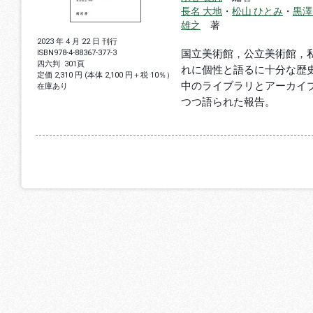
長名 大地
・
松山 ひとみ
・
黒澤
雄之
著
2023 年 4 月 22 日 刊行
国立美術館，公立美術館，
ISBN
978-4-88367-377-3
四六判
301頁
れに個性と語るに十分な歴史
定価 2,310 円 (本体 2,100 円＋税 10％）
中のライブラリとアーカイ
在庫あり
つつ語られた報告。