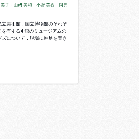
 美子
・
山﨑 美和
・
小野 美香
・
阿児
私立美術館，国立博物館のそれぞ
を有する4 館のミュージアムの
ブズについて，現場に軸足を置き