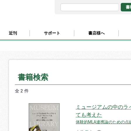
近刊
サポート
書店様へ
書籍検索
全 2 件
ミュージアムの中のラ
ても考えた
体験的MLA連携論のための点