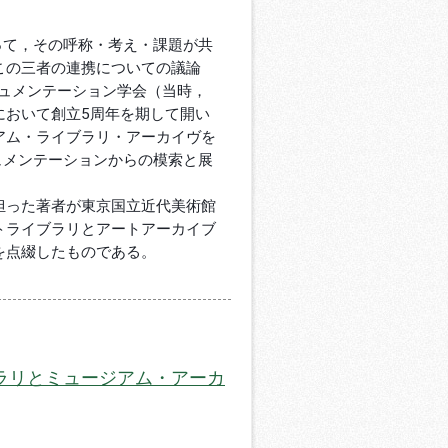
って，その呼称・考え・課題が共
この三者の連携についての議論
キュメンテーション学会（当時，
において創立5周年を期して開い
アム・ライブラリ・アーカイヴを
ュメンテーションからの模索と展
担った著者が東京国立近代美術館
トライブラリとアートアーカイブ
を点綴したものである。
ラリとミュージアム・アーカ