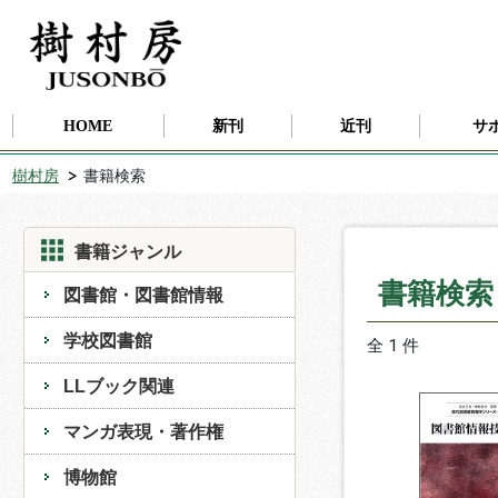
HOME
新刊
近刊
サ
樹村房
書籍検索
書籍ジャンル
書籍検
図書館・図書館情報
学校図書館
全 1 件
LLブック関連
マンガ表現・著作権
博物館