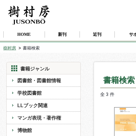
HOME
新刊
近刊
サ
樹村房
書籍検索
書籍ジャンル
書籍検
図書館・図書館情報
学校図書館
全 3 件
LLブック関連
マンガ表現・著作権
博物館