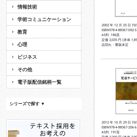
情報技術
学術コミュニケーション
2002 年 12 月 25 日 刊
ISBN
978-4-88367-092-5
教育
A5判
186頁
定価 2,035 円 (本体 1,
心理
品切れ・重版未定
ビジネス
その他
電子版配信銘柄一覧
シリーズで探す ▼
2012 年 10 月 29 日 刊
ISBN
978-4-88367-206-6
A5判
191頁