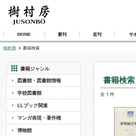
HOME
新刊
近刊
サ
樹村房
書籍検索
書籍ジャンル
書籍検
図書館・図書館情報
学校図書館
全 1 件
LLブック関連
マンガ表現・著作権
博物館