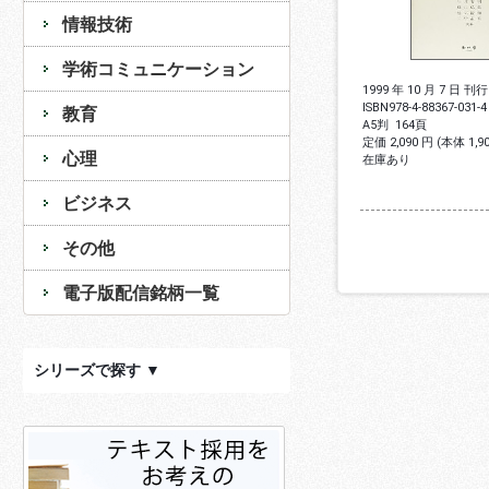
情報技術
学術コミュニケーション
1999 年 10 月 7 日 刊行
ISBN
978-4-88367-031-4
教育
A5判
164頁
定価 2,090 円 (本体 1,
心理
在庫あり
ビジネス
その他
電子版配信銘柄一覧
シリーズで探す ▼