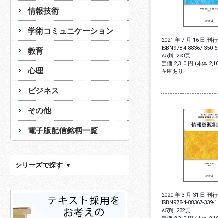
情報技術
学術コミュニケーション
2021 年 7 月 16 日 刊行
ISBN
978-4-88367-350-6
教育
A5判
283頁
定価 2,310 円 (本体 2,
心理
在庫あり
ビジネス
その他
電子版配信銘柄一覧
シリーズで探す ▼
2020 年 3 月 31 日 刊行
ISBN
978-4-88367-339-1
A5判
232頁