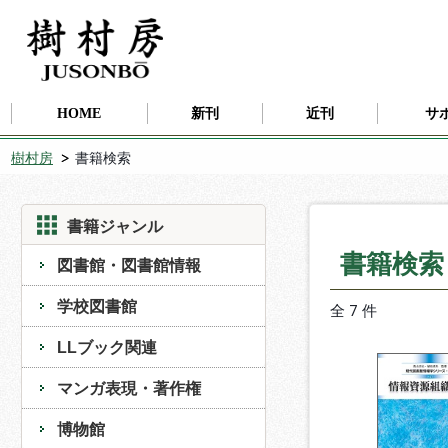
HOME
新刊
近刊
サ
樹村房
書籍検索
書籍ジャンル
書籍検
図書館・図書館情報
学校図書館
全 7 件
LLブック関連
マンガ表現・著作権
博物館