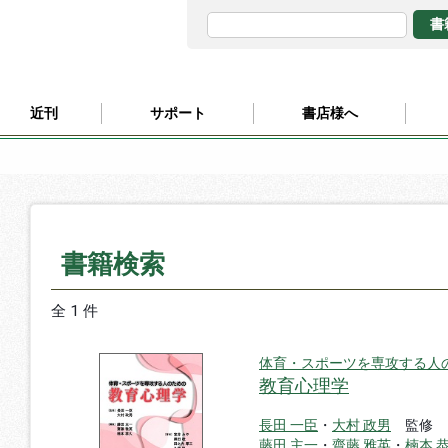
近刊
サポート
書店様へ
書籍検索
全 1 件
体育・スポーツを専攻する人
教育心理学
長田 一臣
・
大村 政男
監修
藤田 主一
・
齋藤 雅英
・
楠本 