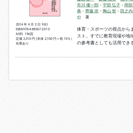
市川 優一郎
・
宇部 弘子
・
岡部
典
・
齊藤 崇
・
陶山 智
・
田之内
や
著
2014 年 4 月 2 日 刊行
体育・スポーツの視点から
ISBN
978-4-88367-237-0
A5判
196頁
スト。すでに教育現場や地
定価 2,310 円 (本体 2,100 円＋税 10％）
の参考書としても活用でき
在庫あり