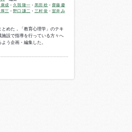
 康成
・
久我 隆一
・
黒田 稔
・
齋藤 慶
 厚三
・
野口 謙二
・
三村 覚
・
室井 み
まとめた，「教育心理学」のテキ
域施設で指導を行っている方々へ
るよう企画・編集した。