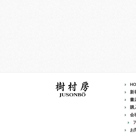
H
新
書
購
会
お