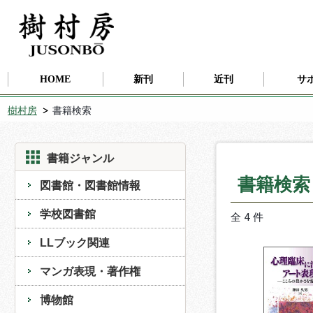
HOME
新刊
近刊
サ
樹村房
書籍検索
書籍ジャンル
書籍検
図書館・図書館情報
学校図書館
全 4 件
LLブック関連
マンガ表現・著作権
博物館