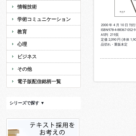
情報技術
学術コミュニケーション
2000 年 4 月 10 日 刊行
ISBN
978-4-88367-052-9
教育
A5判
219頁
定価 2,090 円 (本体 1,
心理
品切れ・重版未定
ビジネス
その他
電子版配信銘柄一覧
シリーズで探す ▼