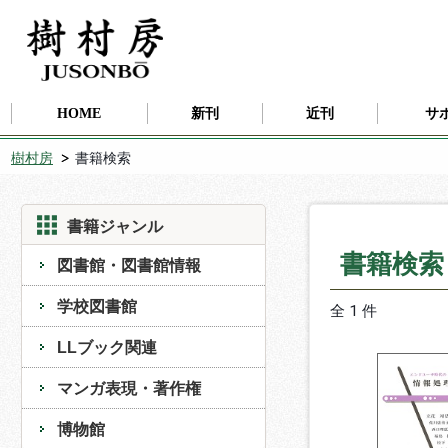
HOME
新刊
近刊
サ
樹村房
書籍検索
書籍ジャンル
書籍検
図書館・図書館情報
学校図書館
全 1 件
LLブック関連
マンガ表現・著作権
博物館