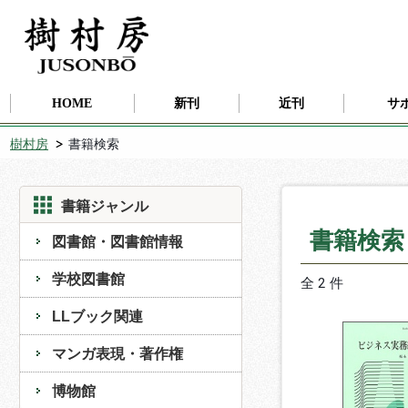
HOME
新刊
近刊
サ
樹村房
書籍検索
書籍ジャンル
書籍検
図書館・図書館情報
学校図書館
全 2 件
LLブック関連
マンガ表現・著作権
博物館