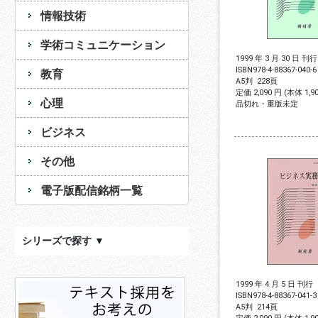
情報技術
学術コミュニケーション
1999 年 3 月 30 日 刊行
ISBN
978-4-88367-040-6
教育
A5判
228頁
定価 2,090 円 (本体 1,
心理
品切れ・重版未定
ビジネス
その他
電子版配信銘柄一覧
シリーズで探す ▼
1999 年 4 月 5 日 刊行
ISBN
978-4-88367-041-3
A5判
214頁