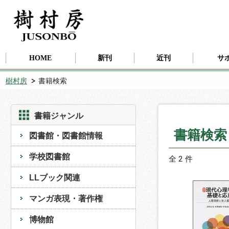
HOME
新刊
近刊
サ
樹村房
書籍検索
書籍ジャンル
書籍検
図書館・図書館情報
学校図書館
全 2 件
LLブック関連
マンガ表現・著作権
博物館