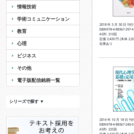
情報技術
学術コミュニケーション
2018 年 3 月 30 日 刊行
ISBN
978-4-88367-297-4
教育
A5判
210頁
定価 2,420 円 (本体 2,
心理
在庫あり
ビジネス
その他
電子版配信銘柄一覧
シリーズで探す ▼
2014 年 10 月 18 日 刊
ISBN
978-4-88367-240-0
A5判
225頁