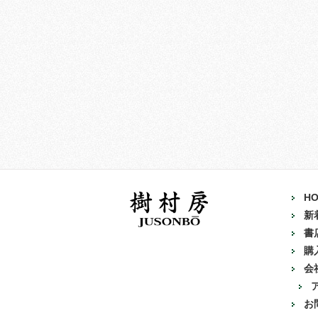
H
新
書
購
会
お