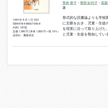
荒井 督子
・
菅田 紀代子
・
高梨
著
形式的な読書論よりも学校
1999 年 8 月 1 日 刊行
に主眼をおき，児童・生徒
ISBN
978-4-88367-046-8
A5判
187頁
を現実に沿って取り上げた
定価 1,980 円 (本体 1,800 円＋税 10％）
と児童・生徒を熟知してい
品切れ・重版未定