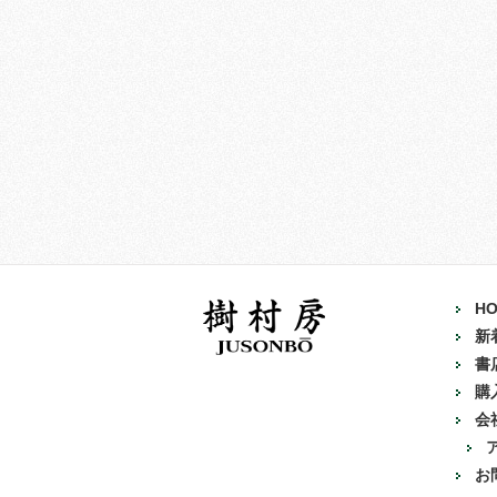
H
新
書
購
会
お