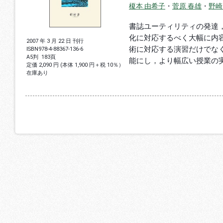
榎本 由希子
・
菅原 春雄
・
野崎
書誌ユーティリティの発達，O
化に対応するべく大幅に内
2007 年 3 月 22 日 刊行
術に対応する演習だけでな
ISBN
978-4-88367-136-6
A5判
183頁
能にし，より幅広い授業の
定価 2,090 円 (本体 1,900 円＋税 10％）
在庫あり