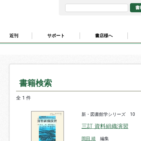
近刊
サポート
書店様へ
書籍検索
全 1 件
新・図書館学シリーズ 10
三訂 資料組織演習
岡田 靖
編集