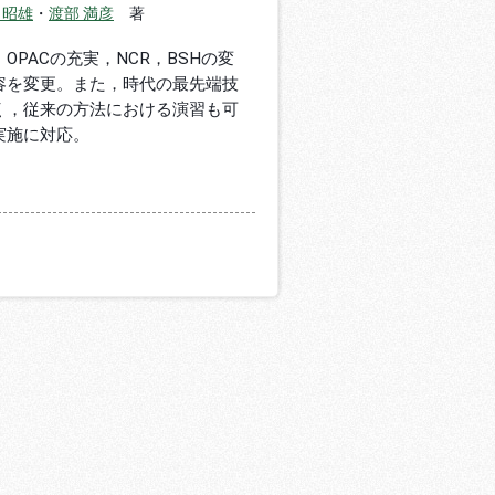
 昭雄
・
渡部 満彦
著
PACの充実，NCR，BSHの変
容を変更。また，時代の最先端技
く，従来の方法における演習も可
実施に対応。