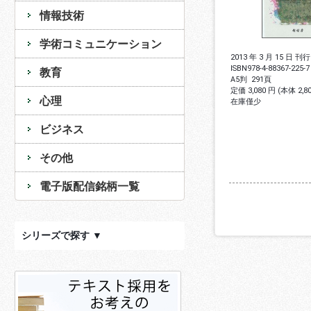
情報技術
学術コミュニケーション
2013 年 3 月 15 日 刊行
ISBN
978-4-88367-225-7
教育
A5判
291頁
定価 3,080 円 (本体 2,
心理
在庫僅少
ビジネス
その他
電子版配信銘柄一覧
シリーズで探す ▼