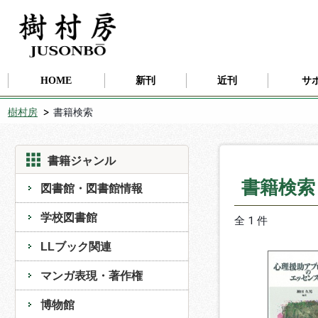
HOME
新刊
近刊
サ
樹村房
書籍検索
書籍ジャンル
書籍検
図書館・図書館情報
学校図書館
全 1 件
LLブック関連
マンガ表現・著作権
博物館