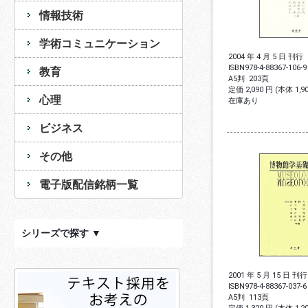
情報技術
学術コミュニケーション
2004 年 4 月 5 日 刊行
ISBN
978-4-88367-106-9
教育
A5判
203頁
定価 2,090 円 (本体 1,
心理
在庫あり
ビジネス
その他
電子版配信銘柄一覧
シリーズで探す ▼
2001 年 5 月 15 日 刊行
ISBN
978-4-88367-037-6
A5判
113頁