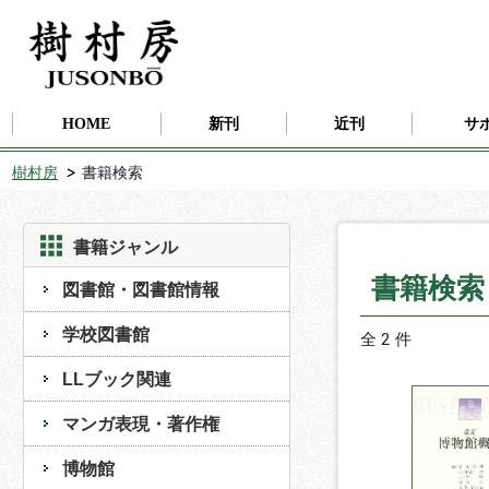
HOME
新刊
近刊
サ
樹村房
書籍検索
書籍ジャンル
書籍検
図書館・図書館情報
学校図書館
全 2 件
LLブック関連
マンガ表現・著作権
博物館