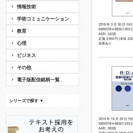
情報技術
学術コミュニケーション
2018 年 3 月 30 日 刊行
ISBN
978-4-88367-303-2
教育
A5判
242頁
定価 3,960 円 (本体 3,
心理
在庫あり
ビジネス
その他
電子版配信銘柄一覧
シリーズで探す ▼
2014 年 10 月 28 日 刊
ISBN
978-4-88367-233-2
A4判
383頁