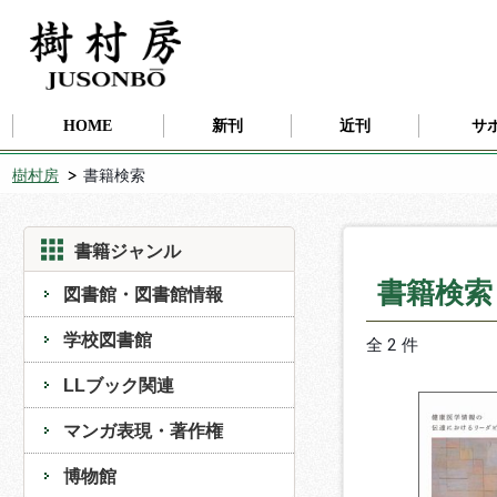
HOME
新刊
近刊
サ
樹村房
書籍検索
書籍ジャンル
書籍検
図書館・図書館情報
学校図書館
全 2 件
LLブック関連
マンガ表現・著作権
博物館