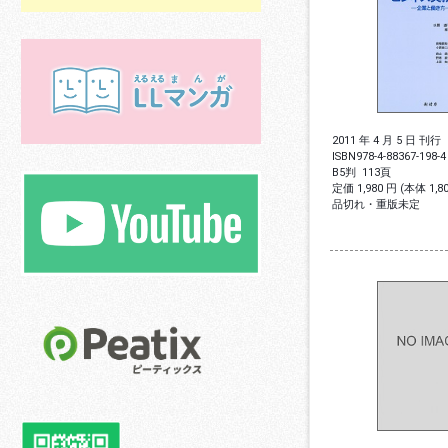
2011 年 4 月 5 日 刊行
ISBN
978-4-88367-198-4
B5判
113頁
定価 1,980 円 (本体 1,
品切れ・重版未定