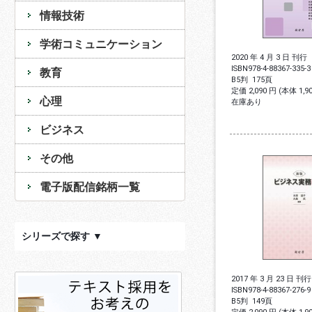
情報技術
学術コミュニケーション
2020 年 4 月 3 日 刊行
ISBN
978-4-88367-335-3
教育
B5判
175頁
定価 2,090 円 (本体 1,
心理
在庫あり
ビジネス
その他
電子版配信銘柄一覧
シリーズで探す ▼
2017 年 3 月 23 日 刊行
ISBN
978-4-88367-276-9
B5判
149頁