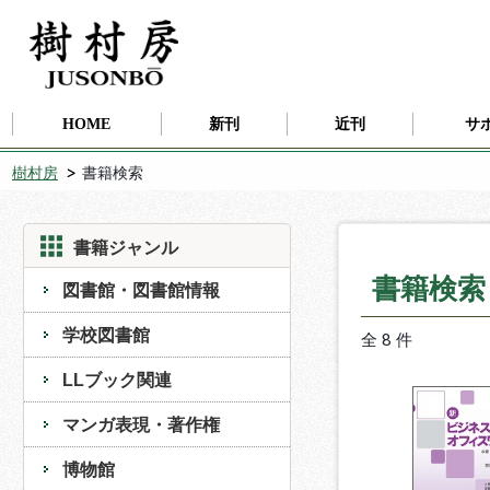
HOME
新刊
近刊
サ
樹村房
書籍検索
書籍ジャンル
書籍検
図書館・図書館情報
学校図書館
全 8 件
LLブック関連
マンガ表現・著作権
博物館