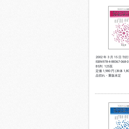
2002 年 3 月 15 日 刊行
ISBN
978-4-88367-068-0
B5判
125頁
定価 1,980 円 (本体 1,
品切れ・重版未定