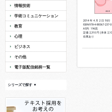
情報技術
学術コミュニケーション
2014 年 4 月 2 日 刊行
ISBN
978-4-88367-237-0
教育
A5判
196頁
定価 2,310 円 (本体 2,
心理
在庫あり
ビジネス
その他
電子版配信銘柄一覧
シリーズで探す ▼