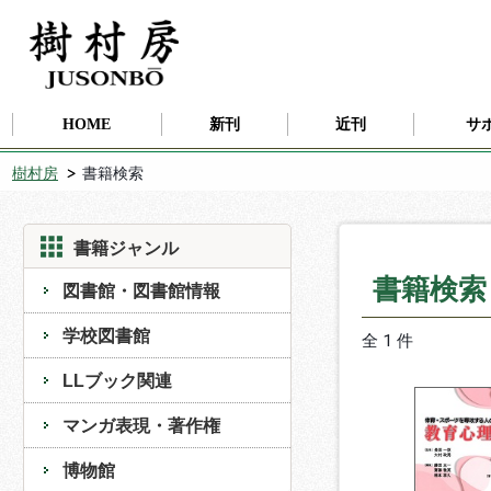
HOME
新刊
近刊
サ
樹村房
書籍検索
書籍ジャンル
書籍検
図書館・図書館情報
学校図書館
全 1 件
LLブック関連
マンガ表現・著作権
博物館