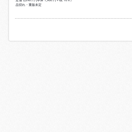
定価 2,090 円 (本体 1,900 円＋税 10％）
品切れ・重版未定