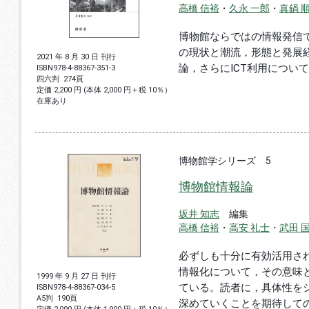
高橋 信裕
・
久永 一郎
・
真鍋 
博物館ならではの情報発信
の現状と潮流，形態と発展
2021 年 8 月 30 日 刊行
論，さらにICT利用につい
ISBN
978-4-88367-351-3
四六判
274頁
定価 2,200 円 (本体 2,000 円＋税 10％）
在庫あり
博物館学シリーズ 5
博物館情報論
坂井 知志
編集
高橋 信裕
・
高安 礼士
・
武田 
必ずしも十分に有効活用さ
情報化について，その意味
1999 年 9 月 27 日 刊行
ている。読者に，具体性を
ISBN
978-4-88367-034-5
A5判
190頁
深めていくことを期待して