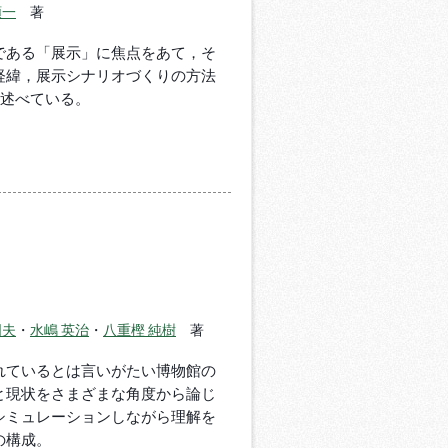
順一
著
である「展示」に焦点をあて，そ
経緯，展示シナリオづくりの方法
て述べている。
国夫
・
水嶋 英治
・
八重樫 純樹
著
れているとは言いがたい博物館の
と現状をさまざまな角度から論じ
シミュレーションしながら理解を
の構成。