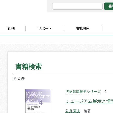
近刊
サポート
書店様へ
書籍検索
全 2 件
博物館情報学シリーズ
4
ミュージアム展示と情
若月 憲夫
編著