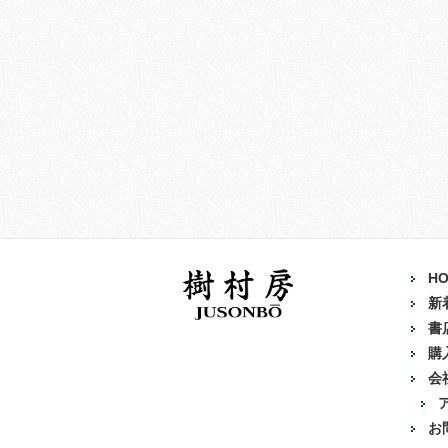
H
新
書
購
会
お