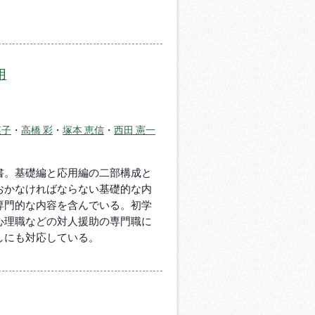
用
菜子
・
高橋 彩
・
塚本 恵信
・
西田 憲一
書。基礎編と応用編の二部構成と
おかなければならない基礎的な内
専門的な内容を含んでいる。初学
心理職などの対人援助の専門職に
しにも対応している。