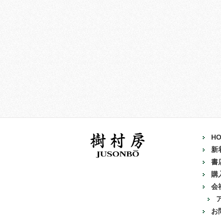
H
新
書
購
会
お