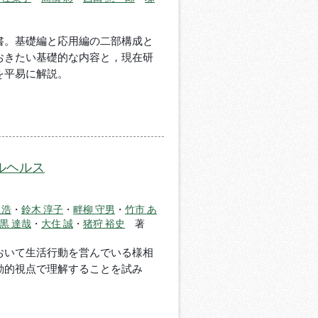
書。基礎編と応用編の二部構成と
おきたい基礎的な内容と，現在研
を平易に解説。
ルヘルス
良浩
・
鈴木 淳子
・
畔柳 守男
・
竹市 あ
黒 達哉
・
大住 誠
・
猪狩 裕史
著
おいて生活行動を営んでいる様相
動的視点で理解することを試み