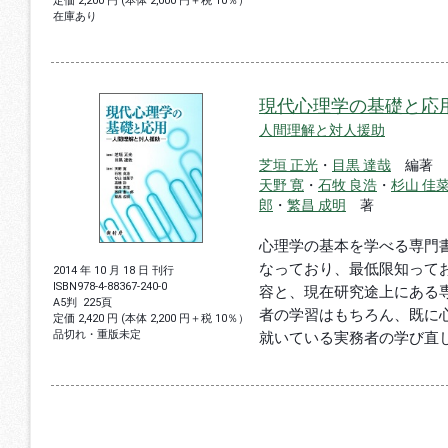
定価 2,200 円 (本体 2,000 円＋税 10％）
在庫あり
現代心理学の基礎と応
人間理解と対人援助
芝垣 正光
・
目黒 達哉
編著
天野 寛
・
石牧 良浩
・
杉山 佳
郎
・
繁昌 成明
著
心理学の基本を学べる専門
なっており、最低限知って
2014 年 10 月 18 日 刊行
ISBN
978-4-88367-240-0
容と、現在研究途上にある
A5判
225頁
者の学習はもちろん、既に
定価 2,420 円 (本体 2,200 円＋税 10％）
品切れ・重版未定
就いている実務者の学び直