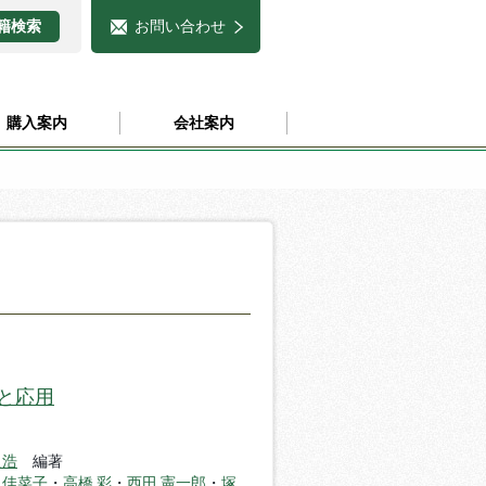
お問い合わせ
購入案内
会社案内
と応用
良浩
編著
 佳菜子
・
高橋 彩
・
西田 憲一郎
・
塚