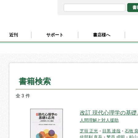
近刊
サポート
書店様へ
書籍検索
全 3 件
改訂 現代心理学の基礎
人間理解と対人援助
芝垣 正光
・
目黒 達哉
・
石牧 
佐部利 真吾
・
繁昌 成明
・
杉山