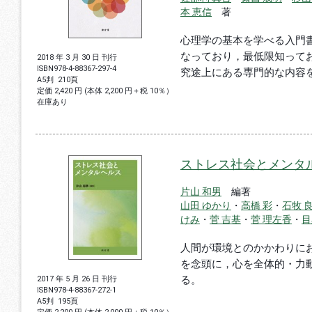
本 恵信
著
心理学の基本を学べる入門
なっており，最低限知って
2018 年 3 月 30 日 刊行
ISBN
978-4-88367-297-4
究途上にある専門的な内容
A5判
210頁
定価 2,420 円 (本体 2,200 円＋税 10％）
在庫あり
ストレス社会とメンタ
片山 和男
編著
山田 ゆかり
・
高橋 彩
・
石牧 
けみ
・
菅 吉基
・
菅 理左香
・
目
人間が環境とのかかわりに
を念頭に，心を全体的・力
る。
2017 年 5 月 26 日 刊行
ISBN
978-4-88367-272-1
A5判
195頁